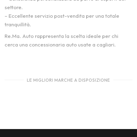
settore.
– Eccellente servizio post-vendita per una totale
tranquillità.
Re.Ma. Auto rappresenta la scelta ideale per chi
cerca una concessionaria auto usate a cagliari.
LE MIGLIORI MARCHE A DISPOSIZIONE