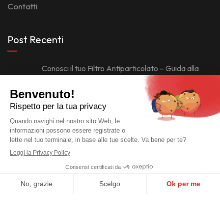
Contatti
Post Recenti
Conosci il tuo Filtro Antiparticolato – Guida alla
Scoperta e alla Manutenzione
29 Febbraio 2024
Il Funzionamento dell’Aria Condizionata: Fai da Te
Ricarica Gas e Manutenzione dei Filtri
29 Febbraio 2024
© 2026 Copyright
Re. Ma. Auto
-
Credits
Informativa sulla Privacy
-
Informativa sui Cookie