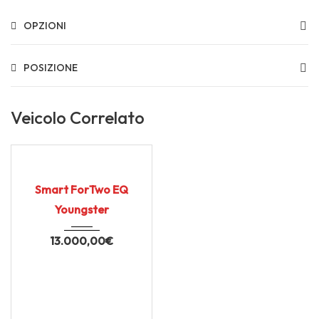
OPZIONI
POSIZIONE
Veicolo Correlato
2019
Autom...
USATO CERTIFICATO
80.000
Smart ForTwo EQ
Youngster
13.000,00
€