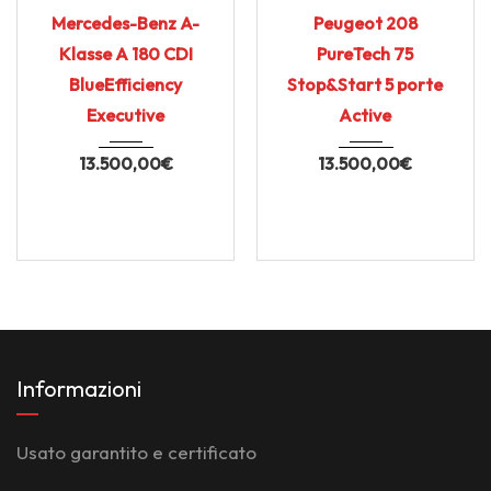
84.000
45.912
Mercedes-Benz A-
Peugeot 208
Klasse A 180 CDI
PureTech 75
BlueEfficiency
Stop&Start 5 porte
Executive
Active
13.500,00
€
13.500,00
€
Informazioni
Usato garantito e certificato