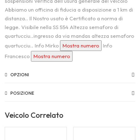
sospensioni Verifica dell'usura generale del veicolo
Abbiamo un officina di fiducia a disposizione a 1 km di
distanza.. Il Nostro usato è Certificato a norma di
legge. Visibile nella SS 554 Altezza semaforo di
quartucciu..ingresso da via mandas altezza semaforo
quartucciu.. Info Mirko
Mostra numero
Info
Francesco
Mostra numero
OPZIONI
POSIZIONE
Veicolo Correlato
2015
Autom...
2022
Manua...
USATO CERTIFICATO
USATO CERTIFICATO