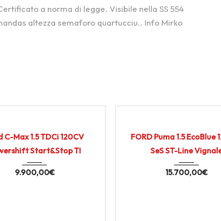
Certificato a norma di legge. Visibile nella SS 554
mandas altezza semaforo quartucciu.. Info Mirko
2016
119.000
2021
Manua...
1
RTIFICATO
USATO CERTIFICATO
d C-Max 1.5 TDCi 120CV
FORD Puma 1.5 EcoBlue 
ershift Start&Stop TI
SeS ST-Line Vignal
9.900,00
€
15.700,00
€