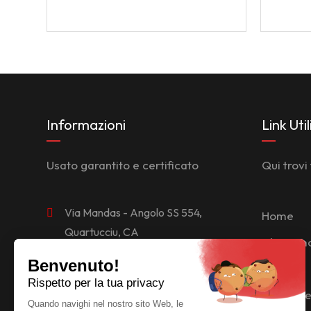
Informazioni
Link Util
Usato garantito e certificato
Qui trovi 
Via Mandas - Angolo SS 554,
Home
Quartucciu, CA
Chi siam
+39 346 409 9586
News
rema.autosnc@gmail.com
Le nostr