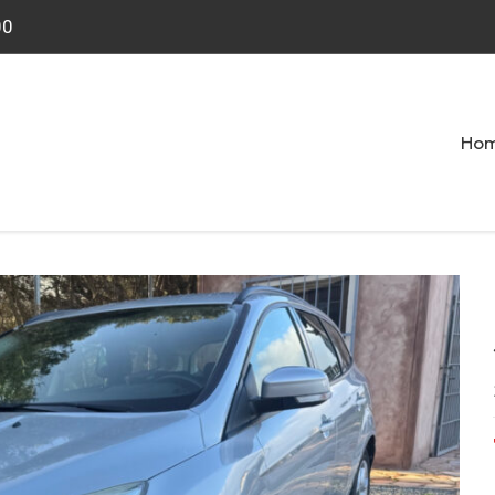
00
Ho