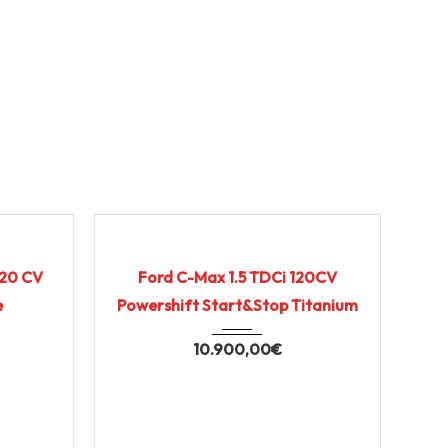
28.000
2016
Autom...
120.000
USATO CERTIFICATO
120 CV
Ford C-Max 1.5 TDCi 120CV
e
Powershift Start&Stop Titanium
10.900,00
€