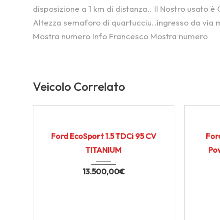
disposizione a 1 km di distanza.. Il Nostro usato è 
Altezza semaforo di quartucciu..ingresso da via 
Mostra numero Info Francesco Mostra numero
Veicolo Correlato
2017
Manua...
45.000
USATO CERTIFICATO
USATO CE
Ford EcoSport 1.5 TDCi 95 CV
For
TITANIUM
Pow
13.500,00
€